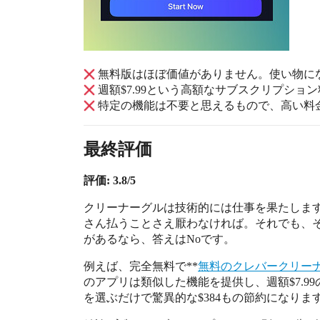
無料版はほぼ価値がありません。使い物に
週額$7.99という高額なサブスクリプショ
特定の機能は不要と思えるもので、高い料
最終評価
評価: 3.8/5
クリーナーグルは技術的には仕事を果たしま
さん払うことさえ厭わなければ。それでも、
があるなら、答えはNoです。
例えば、完全無料で**
無料のクレバークリー
のアプリは類似した機能を提供し、週額$7.
を選ぶだけで驚異的な$384もの節約になりま