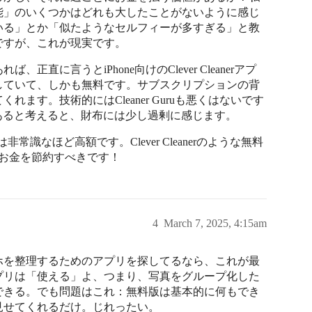
能」のいくつかはどれも大したことがないように感じ
いる」とか「似たようなセルフィーが多すぎる」と教
ですが、これが現実です。
に言うとiPhone向けのClever Cleanerアプ
していて、しかも無料です。サブスクリプションの背
ます。技術的にはCleaner Guruも悪くはないです
ションがあると考えると、財布には少し過剰に感じます。
は非常識なほど高額です。Clever Cleanerのような無料
お金を節約すべきです！
4
March 7, 2025, 4:15am
ホを整理するためのアプリを探してるなら、これが最
プリは「使える」よ、つまり、写真をグループ化した
できる。でも問題はこれ：無料版は基本的に何もでき
見せてくれるだけ。じれったい。