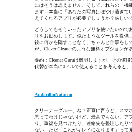
にはそうは思えません。そしてこれらの「機
ます—本当に「あなたの写真はぼやけ過ぎて
えてくれるアプリが必要でしょうか？厳しい
どうしてもそういったアプリを使いたいのであれば、正直
リをお勧めします。似たようなツールを提供
後に何かを隠すことなく、ちゃんと仕事をしてくれ
が、Clever Cleanerのような無料オプ
要約：Cleaner Guruは機能しますが、その値段
代替が本当に0ドルで使えることを考えると、
AndarilhoNoturno
クリーナーグルー、ね？正直に言うと、スマ
悪ってわけじゃないけど、最高でもない。ア
り、重複を見つけたり、連絡先を整理したり
ない、ただ「これがキレイになります」って