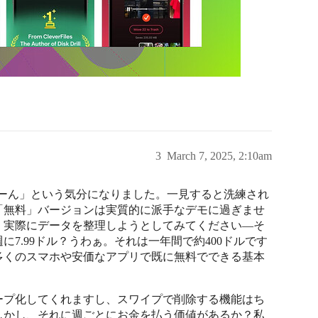
3
March 7, 2025, 2:10am
少し「うーん」という気分になりました。一見すると洗練され
「無料」バージョンは実質的に派手なデモに過ぎませ
、実際にデータを整理しようとしてみてください—そ
7.99ドル？うわぁ。それは一年間で約400ドルです
多くのスマホや安価なアプリで既に無料でできる基本
。
ープ化してくれますし、スワイプで削除する機能はち
しかし、それに週ごとにお金を払う価値があるか？私