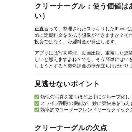
クリーナーグル：使う価値はあ
い）
正直言って、整理されたスッキリしたiPhon
めに定期料金を支払う想像ができますか？そ
投資ではなく、
毎週
料金が発生します。
アプリには写真整理、動画圧縮、重複した連
しいと思えますよね？でも、そう簡単にはいき
しようとすると突然課金の壁が立ちはだかり
見逃せないポイント
類似の写真を驚くほど上手にグループ化し
スワイプ削除の機能が、妙に爽快感を与え
効率的でユーザーフレンドリーなクイック
クリーナーグルの欠点