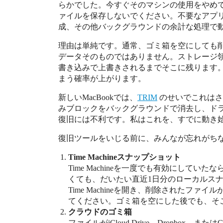
らかでした。今すぐそのマシンの使用をやめ
ァイルを保存しないでください。不要なアプ
成、その他バックグラウンドの余計な処理で
理由は単純です。通常、ゴミ箱を空にしても
データそのものではありません。ストレージ
書き込みで上書きされるまでそこに残ります。
まう確率が上がります。
新しいMacBookでは、
TRIM
のせいでこれはさ
みブロックをバックグラウンドで消去し、ド
復旧には不利です。私はこれを、すでに動き
復旧ツールをいじる前に、みんなが忘れがち
Time Machineスナップショット
Time Machineを一度でも有効にしてい
くても、だいたい直近1日分のローカルス
Time Machineを開き、削除されたフ
てください。ゴミ箱を空にした後でも、そ
クラウドのゴミ箱
ファイルがiCloud Drive、Dropbox、ま