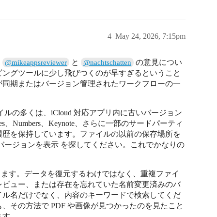
4
May 24, 2026, 7:15pm
、
と
の意見につい
@mikeappsreviewer
@nachtschatten
ビングツールに少し飛びつくのが早すぎるということ
が同期またはバージョン管理されたワークフローの一
イルの多くは、iCloud 対応アプリ内に古いバージョン
Numbers、Keynote、さらに一部のサードパーティ
履歴を保持しています。ファイルの以前の保存場所を
バージョンを表示 を探してください。これでかなりの
役に立ちます。データを復元するわけではなく、重複ファイ
レビュー、または存在を忘れていた名前変更済みのバ
イル名だけでなく、内容のキーワードで検索してくだ
、その方法で PDF や画像が見つかったのを見たこと
ます。