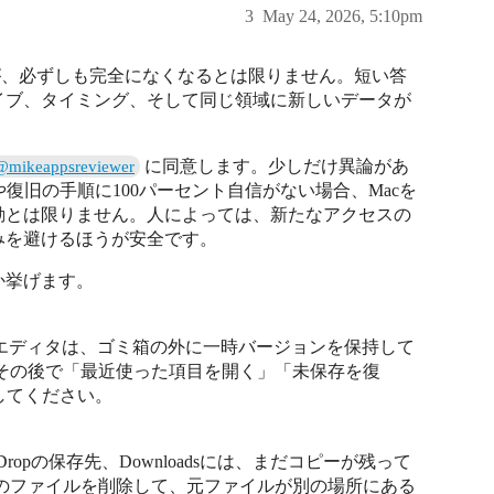
3
May 24, 2026, 5:10pm
が、必ずしも完全になくなるとは限りません。短い答
イブ、タイミング、そして同じ領域に新しいデータが
に同意します。少しだけ異論があ
@mikeappsreviewer
インや復旧の手順に100パーセント自信がない場合、Macを
動とは限りません。人によっては、新たなアクセスの
みを避けるほうが安全です。
か挙げます。
iew、一部のエディタは、ゴミ箱の外に一時バージョンを保持して
その後で「最近使った項目を開く」「未保存を復
認してください。
Dropの保存先、Downloadsには、まだコピーが残って
のファイルを削除して、元ファイルが別の場所にある