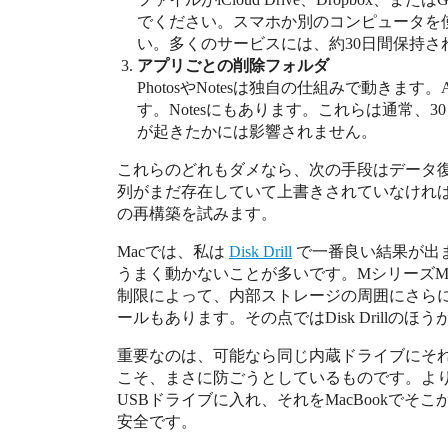
でください。スマホか別のコンピュータを
い。多くのサービスには、約30日間保持
アプリごとの削除フォルダ
PhotosやNotesは独自の仕組みで動きます。
す。Notesにもあります。これらは通常、
が起きたかには影響されません。
これらのどれもダメなら、次の手段はデータ
列がまだ存在していて上書きされていなけれ
の再構築を試みます。
Macでは、私は
Disk Drill
で一番良い結果が出ま
うまく動かないことが多いです。MシリーズM
制限によって、内部ストレージの周囲にさら
ールもあります。その点ではDisk Drillの
重要なのは、可能なら同じ内蔵ドライブにそ
こそ、まさに防ごうとしているものです。よ
USBドライブに入れ、それをMacBookで
安全です。