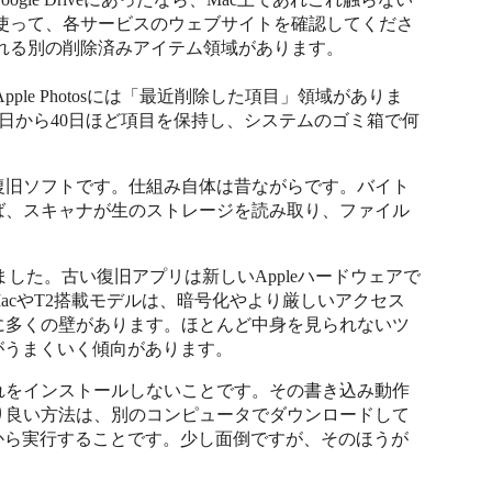
使って、各サービスのウェブサイトを確認してくださ
される別の削除済みアイテム領域があります。
Apple Photosには「最近削除した項目」領域がありま
30日から40日ほど項目を保持し、システムのゴミ箱で何
復旧ソフトです。仕組み自体は昔ながらです。バイト
ば、スキャナが生のストレージを読み取り、ファイル
した。古い復旧アプリは新しいAppleハードウェアで
acやT2搭載モデルは、暗号化やより厳しいアクセス
に多くの壁があります。ほとんど中身を見られないツ
ほうがうまくいく傾向があります。
れをインストールしないことです。その書き込み動作
り良い方法は、別のコンピュータでダウンロードして
そこから実行することです。少し面倒ですが、そのほうが