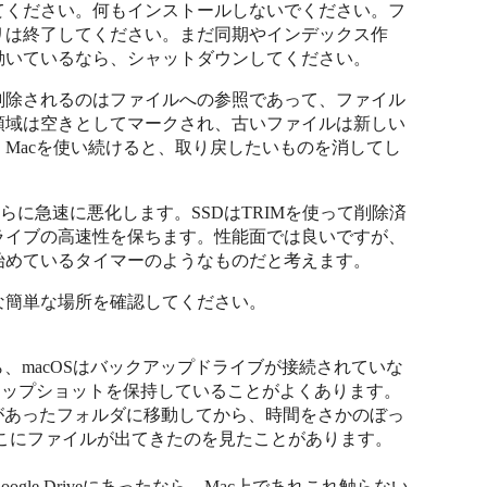
てください。何もインストールしないでください。フ
リは終了してください。まだ同期やインデックス作
動いているなら、シャットダウンしてください。
削除されるのはファイルへの参照であって、ファイル
領域は空きとしてマークされ、古いファイルは新しい
Macを使い続けると、取り戻したいものを消してし
らに急速に悪化します。SSDはTRIMを使って削除済
ライブの高速性を保ちます。性能面では良いですが、
始めているタイマーのようなものだと考えます。
な簡単な場所を確認してください。
たなら、macOSはバックアップドライブが接続されていな
ナップショットを保持していることがよくあります。
ァイルがあったフォルダに移動してから、時間をさかのぼっ
こにファイルが出てきたのを見たことがあります。
たはGoogle Driveにあったなら、Mac上であれこれ触らない