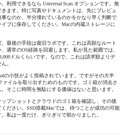
きるなら Universal Scan オプションです。無
できます。特に写真やドキュメントは、先にプレビュ
無事なのか、半分壊れているのかをかなり早く判断で
イブに保存してください。Macの内蔵ストレージに
ば、最後の手段は復旧ラボです。これは高額なルート
、通常のOS経路を回避します。私が見た範囲では、
3,000ドルくらいです。なので、これは請求額よりデ
せん。
inalの小技がよく投稿されています。ですがその大半
らファイルを取り出すためのものです。ゴミ箱が消去さ
ん。そこに時間を無駄にする価値はないと思います。
ナップショットとクラウドのゴミ箱を確認し、その後
ください。SSD搭載Macでは、待つことが成功の可能
す。私は一度だけ、ぎりぎりで助かりました。